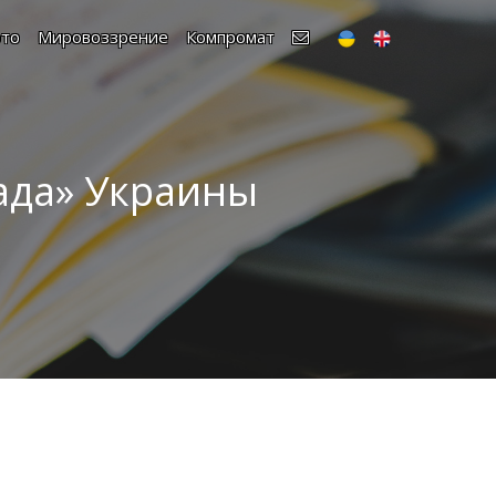
то
Мировоззрение
Компромат
ада» Украины