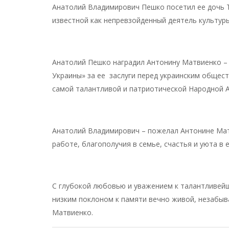
Анатолий Владимирович Пешко посетил ее дочь
известной как непревзойденный деятель культуры
Анатолий Пешко наградил Антонину Матвиенко –
Украины» за ее заслуги перед украинским общест
самой талантливой и патриотической Народной А
Анатолий Владимирович – пожелал Антонине Матв
работе, благополучия в семье, счастья и уюта в 
С глубокой любовью и уважением к талантливей
низким поклоном к памяти вечно живой, незабы
Матвиенко.