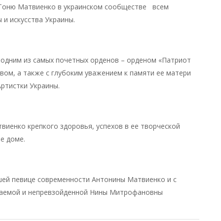
 Тоню Матвиенко в украинском сообществе всем
 и искусства Украины.
 одним из самых почетных орденов – орденом «Патриот
вом, а также с глубоким уважением к памяти ее матери
ртистки Украины.
иенко крепкого здоровья, успехов в ее творческой
ее доме.
шей певице современности Антонины Матвиенко и с
ваемой и непревзойденной Нины Митрофановны