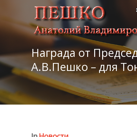
Награда от Предсе
А.В.Пешко – для Т
In
Новости