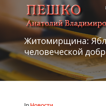
Житомирщина: Ябл
человеческой доб
In
Новости