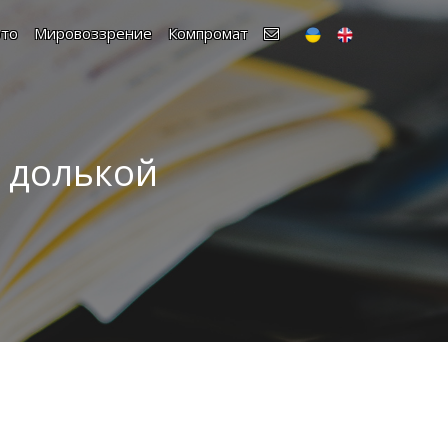
то
Мировоззрение
Компромат
 долькой