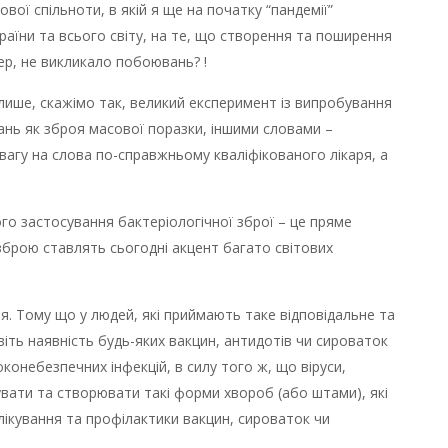
ової спільноти, в якій я ще на початку “пандемії”
раїни та всього світу, на те, що створення та поширення
тер, не викликало побоювань? !
е лише, скажімо так, великий експеримент із випробування
ань як зброя масової поразки, іншими словами –
 увагу на слова по-справжньому кваліфікованого лікаря, а
го застосування бактеріологічної зброї – це пряме
зброю ставлять сьогодні акцент багато світових
. Тому що у людей, які приймають таке відповідальне та
віть наявність будь-яких вакцин, антидотів чи сироваток
конебезпечних інфекцій, в силу того ж, що віруси,
тувати та створювати такі форми хвороб (або штами), які
 лікування та профілактики вакцин, сироваток чи