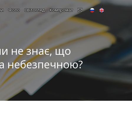
зи
Фото
Світогляд
Компромат
и не знає, що
та небезпечною?