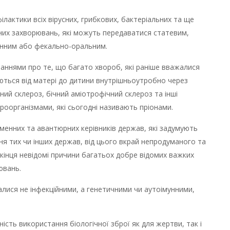
лактики всіх вірусних, грибкових, бактеріальних та ще
йних захворювань, які можуть передаватися статевим,
инним або фекально-оральним.
наннями про те, що багато хвороб, які раніше вважалися
ються від матері до дитини внутрішньоутробно через
ний склероз, бічний аміотрофічний склероз та інші
оорганізмами, які сьогодні називають пріонами.
менних та авантюрних керівників держав, які задумують
я тих чи інших держав, від цього вкрай непродуманого та
 кінця невідомі причини багатьох добре відомих важких
ювань.
алися не інфекційними, а генетичними чи аутоімунними,
сть використання біологічної зброї як для жертви, так і