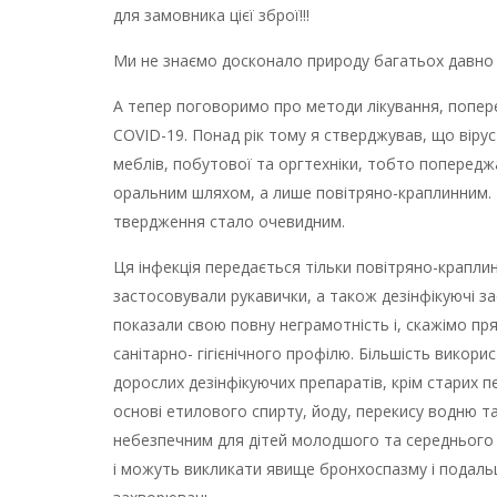
для замовника цієї зброї!!!
Ми не знаємо досконало природу багатьох давно 
А тепер поговоримо про методи лікування, попере
COVID-19. Понад рік тому я стверджував, що вірус
меблів, побутової та оргтехніки, тобто попередж
оральним шляхом, а лише повітряно-краплинним. Т
твердження стало очевидним.
Ця інфекція передається тільки повітряно-краплинн
застосовували рукавички, а також дезінфікуючі з
показали свою повну неграмотність і, скажімо пря
санітарно- гігієнічного профілю. Більшість викор
дорослих дезінфікуючих препаратів, крім старих п
основі етилового спирту, йоду, перекису водню та
небезпечним для дітей молодшого та середнього 
і можуть викликати явище бронхоспазму і подальш