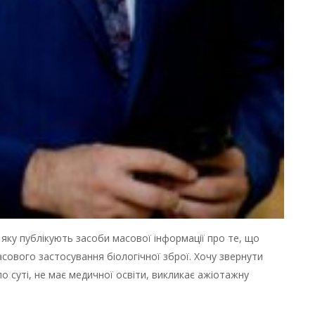
, яку публікують засоби масової інформації про те, що
сового застосування біологічної зброї. Хочу звернути
 по суті, не має медичної освіти, викликає ажіотажну