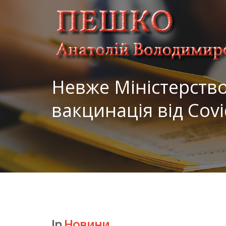
Невже Міністерство
вакцинація від Cov
In
Новини