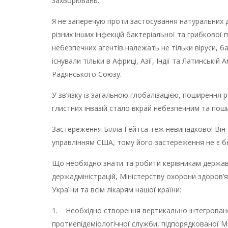
захворювань.
Я не заперечую проти застосування натуральних де
різних інших інфекцій бактеріальної та грибкової п
небезпечних агентів належать не тільки віруси, бакт
існували тільки в Африці, Азії, Індії та Латинській
Радянського Союзу.
У зв’язку із загальною глобалізацією, поширення рі
глистних інвазій стало вкрай небезпечним та поши
Застереження Білла Гейтса теж невипадково! Він
управлінням США, тому його застереження не є бе
Що необхідно знати та робити керівникам держав
держадміністрацій, Міністерству охорони здоров’
України та всім лікарям нашої країни:
1. Необхідно створення вертикально інтегрованої,
протиепідеміологічної служби, підпорядкованої М