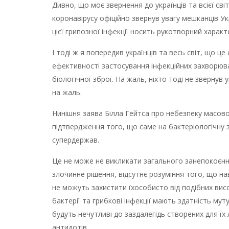
Дивно, що моє звернення до українців та всієї світ
коронавірусу офіційно звернув увагу мешканців Ук
цієї грипозної інфекції носить рукотворний харак
І тоді ж я попередив українців та весь світ, що ц
ефективності застосування інфекційних захворюв
біологічної зброї. На жаль, ніхто тоді не звернув
на жаль.
Нинішня заява Білла Гейтса про небезпеку масово
підтвердження того, що саме на бактеріологічну 
супердержав.
Це не може не викликати загального занепокоєння
злочинне рішення, відсутнє розуміння того, що на
не можуть захистити їхособисто від подібних висо
бактерії та грибкові інфекції мають здатність му
будуть нечутливі до заздалегідь створених для їх
антидотів.