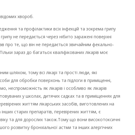
відомих хвороб.
дження та профілактики всіх інфекцій та зокрема грипу
 грипу не передається через нібито заражені поверхні
ав про те, що він не передається звичайним фекально-
ільки зараз до багатьох кваліфікованих лікарів моє
им шляхом, тому всі лікарі та прості люди, які
асоби для обробки поверхонь та підлоги в приміщенні,
мо, неспроможність як лікарів і особливо як лікарів
истовуваних у школах, дитячих садках та в приміщеннях для
еревірених життям лікарських засобів, виготовлених на
 інших старих препаратів, перевірених життям, є
віку та для дорослих також.Тому що вони високотоксичні
ого розвитку бронхіальної астми та інших алергічних