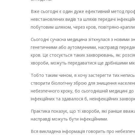
Вже сьогодні є один дуже ефективний метод профі
невстановлених видів та шляхів передачі інфекці
побутовим шляхом, через кров, повітряно-крапл
Сьогодні сучасна медицина зіткнулася з новими з
генетичними або аутоімунними, насправді переда
кров. Це стосується таких захворювань, як: розсія
хвороби, можуть передаватися ще дрібнішими мікр
Тобто таким чином, я хочу застерегти тих непись
створити біологічну зброю для знищення населенн
небезпечного кроку, бо сьогоднішній медицині до
інфекційних та здавалося б, неінфекційних захвор
Практика показує, що ті хвороби, які раніше вваж
насправді можуть бути інфекційними.
Вся викладена інформація говорить про небезпечні