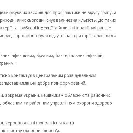
зінфікуючих засобів для профілактики не вірусу грипу, а
рироди, яких сьогодні існує величезна кількість. До таких
ерії та грибкові інфекції, а йглистні інвазії, які раніше
 Америці і практично були відсутні на території колишнього
зних інфекційних, вірусних, бактеріальних інфекцій,
реним!!!
 тісно контактує з центральним розвідувальним
зпідставним!!! Він добре поінформований.
и, зокрема України, керівникам обласних та районних
я, обласним та районним управлінням охорони здоров’я
 керованої санітарно-гігієнічної та
іністерству охорони здоров’я.