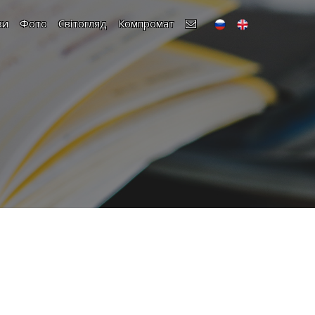
зи
Фото
Світогляд
Компромат