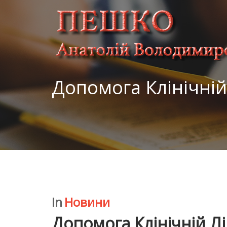
Допомога Клінічній
In
Новини
Допомога Клінічній Л