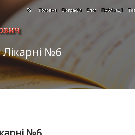
Головна
Біографія
Блог
Публікації
Те
 Лікарні №6
ікарні №6