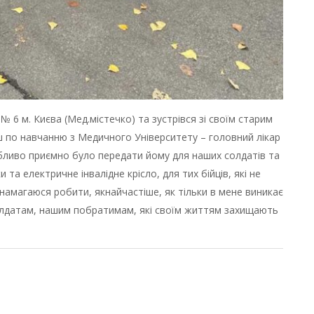
 № 6 м. Києва (Мед.містечко) та зустрівся зі своїм старим
иш по навчанню з Медичного Університету – головний лікар
собливо приємно було передати йому для наших солдатів та
 та електричне інвалідне крісло, для тих бійців, які не
ї намагаюся робити, якнайчастіше, як тільки в мене виникає
лдатам, нашим побратимам, які своїм життям захищають